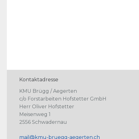
Kontaktadresse
KMU Brügg / Aegerten
c/o Forstarbeiten Hofstetter GmbH
Herr Oliver Hofstetter
Meisenweg 1
2556 Schwadernau
mail@kmu-bruegg-aegerten.ch